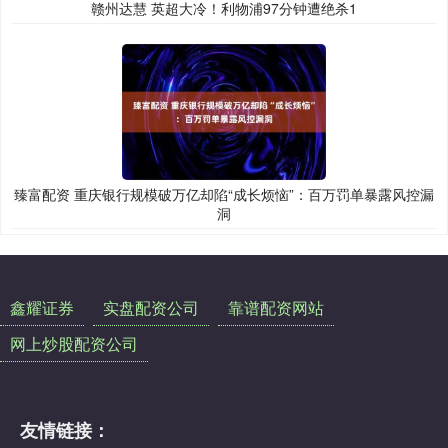
赣州达慧 英超大冷！利物浦97分钟遭绝杀1
臻富配资 重庆银行规模破万亿却陷“成长烦恼”：百万罚单暴露风控漏
洞
鑫耀证券
实盘配资公司
靠谱配资网站
网上炒股配资公司
友情链接：