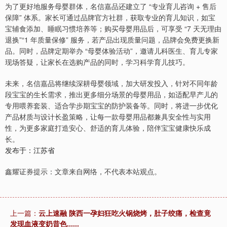
为了更好地服务母婴群体，名信嘉品还建立了 “专业育儿咨询 + 售后
保障” 体系。家长可通过品牌官方社群，获取专业的育儿知识，如宝
宝辅食添加、睡眠习惯培养等；购买母婴用品后，可享受 “7 天无理由
退换”“1 年质量保修” 服务，若产品出现质量问题，品牌会免费更换新
品。同时，品牌定期举办 “母婴体验活动”，邀请儿科医生、育儿专家
现场答疑，让家长在选购产品的同时，学习科学育儿技巧。
未来，名信嘉品将继续深耕母婴领域，加大研发投入，针对不同年龄
段宝宝的生长需求，推出更多细分场景的母婴用品，如适配早产儿的
专用喂养套装、适合学步期宝宝的防护装备等。同时，将进一步优化
产品材质与设计长盈策略，让每一款母婴用品都兼具安全性与实用
性，为更多家庭打造安心、舒适的育儿体验，陪伴宝宝健康快乐成
长。
发布于：江苏省
鑫耀证券提示：文章来自网络，不代表本站观点。
上一篇：
云上速融 陕西一孕妇狂吃火锅烧烤，肚子绞痛，检查竟
发现血液变奶昔色......