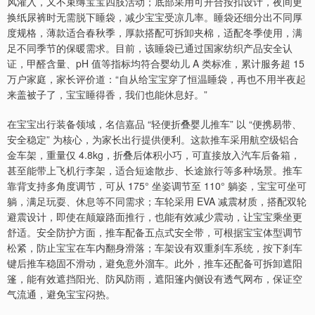
风灌入，又不束缚宝宝四肢活动；底部采用可开合按扣设计，夜间更
换纸尿裤时无需脱下睡袋，减少宝宝受凉几率。睡袋还细分出不同厚
度规格，薄款适合春秋季，厚款搭配可拆卸夹棉，适配冬季使用，满
足不同季节的保暖需求。目前，该睡袋已通过国家纺织产品安全认
证，甲醛含量、pH 值等指标均符合婴幼儿 A 类标准，累计服务超 15
万户家庭，家长评价道：“自从给宝宝穿了恒温睡袋，再也不用半夜起
来盖被子了，宝宝睡得香，我们也能休息好。”
在宝宝出行装备领域，名信嘉品 “轻便折叠婴儿推车” 以 “便携易带、
安全稳定” 为核心，为家长出行提供便利。这款推车采用航空级铝合
金车架，重量仅 4.8kg，折叠后体积小巧，可直接放入汽车后备箱，
甚至能带上飞机行李架，适合短途散步、长途旅行等多种场景。推车
靠背支持多角度调节，可从 175° 坐姿调节至 110° 躺姿，宝宝可坐可
躺，满足玩耍、休息等不同需求；车轮采用 EVA 减震材质，搭配双轮
避震设计，即使在颠簸路面推行，也能有效减少震动，让宝宝乘坐更
舒适。安全防护方面，推车配备五点式安全带，可根据宝宝体型调节
松紧，防止宝宝在车内翻身滑落；车架设有双重刹车系统，按下刹车
键后推车稳固不滑动，避免意外溜车。此外，推车还配备可拆卸遮阳
篷，能有效遮挡阳光、防风防雨，遮阳篷内侧设有透气网布，保证空
气流通，避免宝宝闷热。