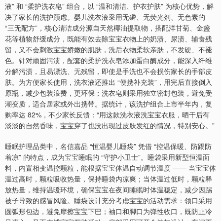
液” 和 “柔护洗衣皂” 组合，以 “温和清洁、护衣护肤” 为核心优势，解
决了家长的洗护顾虑。婴儿洗衣液采用无磷、无荧光剂、无色素的
“三无配方”，核心清洁成分源自天然椰油提取物，搭配洋甘菊、金盏
花等植物舒缓成分，既能有效去除宝宝衣物上的奶渍、尿渍、辅食残
留，又不会刺激宝宝娇嫩的肌肤，洗后衣物柔软亲肤，不发硬、不褪
色。针对顽固污渍，配套的柔护洗衣皂添加蛋白酶成分，能深入纤维
分解污渍，且易漂洗、无残留，即使是手洗也不会损伤家长的手部皮
肤。为方便家长使用，洗衣液还推出 “便携补充装”，用完后直接倒入
原瓶，减少包装浪费，更环保；洗衣皂则采用独立密封包装，避免受
潮变质，适合居家或外出携带。据统计，该洗护组合上市半年内，复
购率达 82%，不少家长反馈：“用这款洗衣液洗宝宝衣服，晒干后有
淡淡的自然香味，宝宝穿了也没出现过皮肤发红的情况，特别安心。”
睡眠护理品类中，名信嘉品 “恒温婴儿睡袋” 凭借 “控温保暖、防踢防
着凉” 的特点，成为宝宝睡眠的 “守护小卫士”。睡袋采用新型恒温面
料，内置相变温控颗粒，能根据宝宝体温自动调节温度 —— 当宝宝体
温过高时，颗粒吸收热量，保持睡袋内凉爽；当体温过低时，颗粒释
放热量，维持温暖环境，确保宝宝在夜间睡眠时体温稳定，减少因踢
被子导致的感冒风险。睡袋设计充分考虑宝宝的活动需求：领口采用
圆弧形包边，避免摩擦宝宝下巴；袖口和脚口为弹性收口，既防止冷