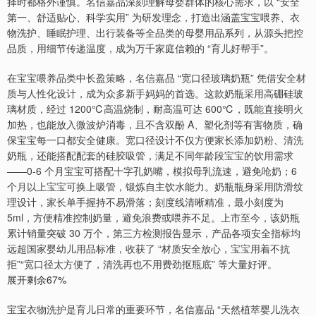
择时都格外谨慎。名信嘉品深刻理解母婴群体的核心需求，以 “安全
第一、舒适贴心、科学实用” 为研发理念，打造出涵盖宝宝喂养、衣
物洗护、睡眠护理、出行装备等全品类的母婴用品系列，从源头把控
品质，用细节传递温度，成为万千家庭信赖的 “育儿好帮手”。
在宝宝喂养品类中长盈策略，名信嘉品 “宽口径玻璃奶瓶” 凭借安全材
质与人性化设计，成为众多新手妈妈的首选。这款奶瓶采用高硼硅玻
璃材质，经过 1200℃高温烧制，耐高温可达 600℃，既能直接明火
加热，也能放入微波炉消毒，且不含双酚 A、塑化剂等有害物质，确
保宝宝每一口都安全健康。宽口径设计不仅方便家长添加奶粉、清洗
奶瓶，还能搭配配套的硅胶吸管，满足不同年龄段宝宝的饮用需求
——0-6 个月宝宝可搭配十字孔奶嘴，模拟母乳流速，避免呛奶；6
个月以上宝宝可换上吸管，锻炼自主饮水能力。奶瓶瓶身采用防滑纹
理设计，家长单手握持不易滑落；刻度线清晰精准，最小刻度为
5ml，方便精准控制奶量，避免浪费或喂养不足。上市至今，该奶瓶
累计销量突破 30 万个，第三方检测报告显示，产品各项安全指标均
远超国家婴幼儿用品标准，收获了 “材质安全放心，宝宝用着不抗
拒”“宽口径太方便了，清洗再也不用费劲抠瓶底” 等大量好评。
展开剩余67%
宝宝衣物洗护是育儿日常的重要环节，名信嘉品 “天然植萃婴儿洗衣