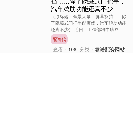
挡……除了隐藏式门把手，
汽车鸡肋功能还真不少
（原标题：全景天幕、屏幕换挡……除
了隐藏式门把手配资伐，汽车鸡肋功能
还真不少） 近日，工信部将申请立项
的《汽车车门把手安全技术要求》进行
配资伐
公示，对隐藏式门把手进行....
查看：
106
分类：
靠谱配资网站
个股实时涨跌榜
个股跌幅
个股流入
个股流出
换手率
个股涨幅
排名
名称
最新价
涨幅
换手率
1
N展芯
116.52
396.89%
79.39%
2
锐翔智能
110.02
20.21%
16.80%