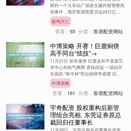
斯科一个火车站广场发生爆炸致警察死
伤事件，俄罗斯调查委员会24日已立
案调查。（央视新闻）....
毅鸣天汇
查看：
93
分类：
靠谱配资网站
中博策略 开赛！巨鹿焖饼
高手同台“炫技”→
11月21日 初冬微寒 巨鹿县和平喜宴艺
术中心却热气腾腾 香味四溢 一场别开
生面的 “铁牛杯”邢台焖饼争霸赛 巨鹿
预选赛在这里火热开赛 30余名焖饼高
中博策略
手同台竞技....
查看：
181
分类：
靠谱配资网站
宇奇配资 股权重构后新管
理组合亮相, 东莞证券原总
裁回归任董事长
11月28日，东莞证券发布董事长变更