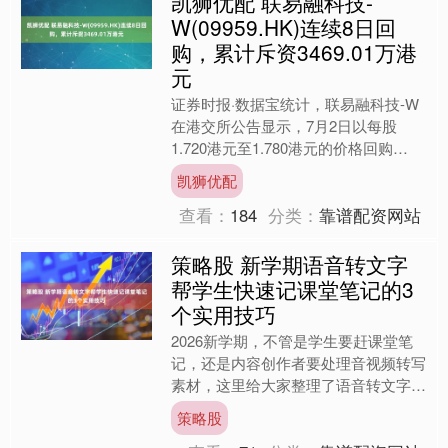
凯狮优配 联易融科技-
W(09959.HK)连续8日回
购，累计斥资3469.01万港
元
证券时报·数据宝统计，联易融科技-W
在港交所公告显示，7月2日以每股
1.720港元至1.780港元的价格回购
222.00万股，回购金额达387.95万港
凯狮优配
元。该股....
查看：
184
分类：
靠谱配资网站
策略股 新学期语音转文字
帮学生快速记课堂笔记的3
个实用技巧
2026新学期，不管是学生要赶课堂笔
记，还是内容创作者要处理音视频转写
素材，这里给大家整理了语音转文字提
升效率的实用方法，还有真实用户口碑
策略股
排出来的工具清单。 我....