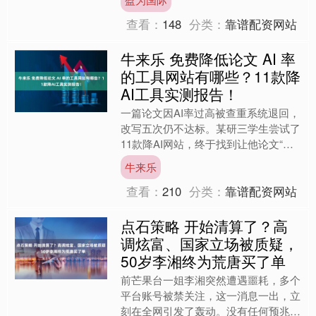
雪 打卡特色....
查看：
148
分类：
靠谱配资网站
牛来乐 免费降低论文 AI 率
的工具网站有哪些？11款降
AI工具实测报告！
一篇论文因AI率过高被查重系统退回，
改写五次仍不达标。某研三学生尝试了
11款降AI网站，终于找到让他论文“重
获新生”的神器。 临近毕业季，学术圈
牛来乐
内AI检测风暴愈....
查看：
210
分类：
靠谱配资网站
点石策略 开始清算了？高
调炫富、国家立场被质疑，
50岁李湘终为荒唐买了单
前芒果台一姐李湘突然遭遇噩耗，多个
平台账号被禁关注，这一消息一出，立
刻在全网引发了轰动。没有任何预兆，