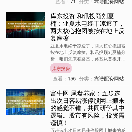
查看：
71
分类：
靠谱配资网站
库东投资 和讯投顾刘夏
楠：亚夏水电终于凉透了，
两大核心抱团被按在地上反
复摩擦
亚夏水电终于凉透了，两大核心抱团被
按在地上反复摩擦。和讯投顾刘夏楠分
析，咱们先来看路基，路基从首板开始
就是一个柚子主导的抱团标，总共就
库东投资
14亿的流通盘，新多多一个....
查看：
155
分类：
靠谱配资网站
富牛网 尾盘养家：五步选
出次日容易涨停股网上搬来
的感觉不错，共同研学其中
逻辑。股市有风险，投资需
谨慎！
五步选出次日容易涨停股网上搬来的感