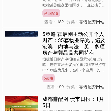
吐槽某剧组夜里拍雨戏，一直让孩子淋
洒水车制造的瓢泼大雨。 她透露因为
泽巨配资
要拍近景，她和对....
查看：
182
分类：
靠谱配资网站
5策略 霍启刚主动公开个人
财产：35套物业曝光，遍及
港澳、内地与法、英，多项
房产与郭晶晶共同持有
根据近日财产申报细节显示5策略5策
略，连任立法会议员的霍启刚申报持有
35个物业为最多，当中7个自用，其余
28个出租；相关物业遍布香港、澳
5策略
门、内地，法国同英国，其....
查看：
99
分类：
靠谱配资网站
成都赚配网 债市日报：1月
5日