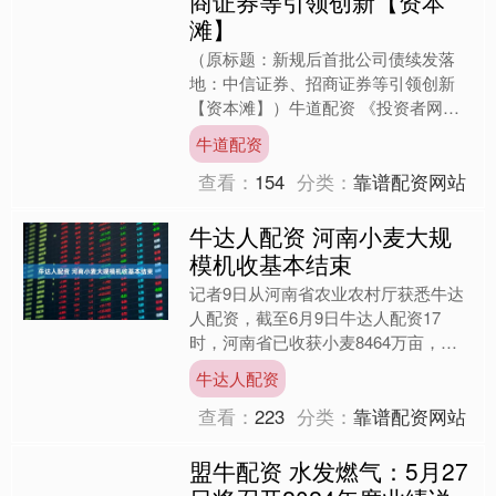
商证券等引领创新【资本
滩】
（原标题：新规后首批公司债续发落
地：中信证券、招商证券等引领创新
【资本滩】）牛道配资 《投资者网》
谢莹洁 首批公司债券续发行牛道配资
牛道配资
的成功落地，无疑是近期资本市....
查看：
154
分类：
靠谱配资网站
牛达人配资 河南小麦大规
模机收基本结束
记者9日从河南省农业农村厅获悉牛达
人配资，截至6月9日牛达人配资17
时，河南省已收获小麦8464万亩，约
占全省种植面积的99.4%牛达人配资牛
牛达人配资
达人配资，全省大规....
查看：
223
分类：
靠谱配资网站
盟牛配资 水发燃气：5月27