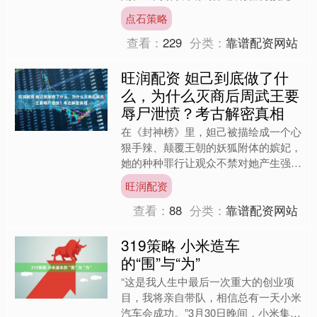
曾经频繁更新富婆生活的账号，一夜之
点石策略
间陷入沉寂，平台提示称她....
查看：
229
分类：
靠谱配资网站
旺润配资 妲己到底做了什
么，为什么灭商后周武王要
辱尸泄愤？考古解密真相
在《封神榜》里，妲己被描绘成一个心
狠手辣、颠覆王朝的妖狐附体的嫔妃，
她的种种罪行让观众不禁对她产生强烈
的厌恶。比如她亲手刺杀了比干、设计
旺润配资
陷害了伯邑考，种种恶行无....
查看：
88
分类：
靠谱配资网站
319策略 小米造车
的“围”与“为”
“这是我人生中最后一次重大的创业项
目，我将亲自带队，相信总有一天小米
汽车会成功。”3月30日晚间，小米集团