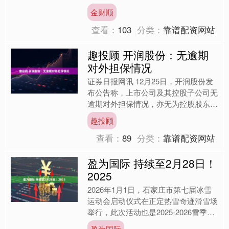
日涨幅最高接近100元，从12月初跌破
金财顺
1499元官方指导....
查看：
103
分类：
靠谱配资网站
趣投顾 开润股份：无逾期
对外担保情况
证券日报网讯 12月25日，开润股份发
布公告称，上市公司及其控股子公司无
逾期对外担保情况，亦无为控股股东、
实际控制人及其关联方提供担保的情
趣投顾
况。....
查看：
89
分类：
靠谱配资网站
盈为国际 持续至2月28日！
2025
2026年1月1日，石家庄市第七届冰雪
运动会启动仪式在正定热雪奇迹滑雪场
举行，此次活动也是2025-2026雪季河
北省冰雪运动嘉年华“冬季到河北来玩
盈为国际