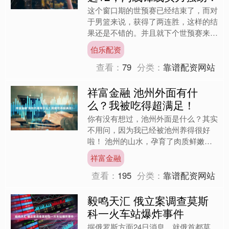
这个窗口期的世预赛已经结束了，而对
于男篮来说，获得了两连胜，这样的结
果还是不错的。并且就下个世预赛来
说，整体的竞争还是比较激烈。 这个
伯乐配资
比赛的这批球员中，发挥好的....
查看：
79
分类：
靠谱配资网站
祥富金融 池州外面有什
么？我被吃得超满足！
你有没有想过，池州外面是什么？其实
不用问，因为我已经被池州养得很好
啦！ 池州的山水，孕育了肉质鲜嫩的
池州鳜鱼。这道菜，讲究的是「鲜」与
祥富金融
「嫩」的极致结合。清蒸鳜鱼....
查看：
195
分类：
靠谱配资网站
毅鸣天汇 俄立案调查莫斯
科一火车站爆炸事件
据俄罗斯方面24日消息，就俄首都莫