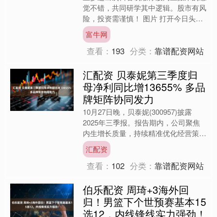
觉不错，共同研学其中逻辑。股市有风
险，投资需谨慎！ 图片 打开今日头条
查看图片详情 图片 打开今日头条查看
富牛网
图片详情 图片 打开....
查看：
193
分类：
靠谱配资网站
汇配资 贝泰妮第三季度归
母净利同比增13655% 多品
牌矩阵协同发力
10月27日晚，贝泰妮(300957)披露
2025年三季报。报告期内，公司聚焦
内生增长质量，持续精准优化经营策
略，在复杂市场环境中展现出发展韧性
汇配资
与经营成效。前三....
查看：
102
分类：
靠谱配资网站
伯乐配资 周琦+3海外回
归！男篮下个世预赛基本15
选12，内线锋线实力强劲！