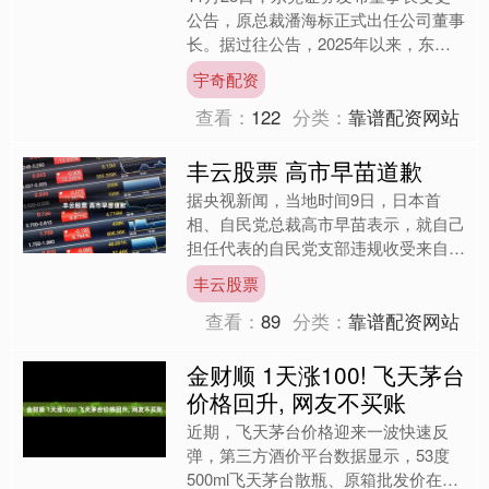
公告，原总裁潘海标正式出任公司董事
长。据过往公告，2025年以来，东莞
证券已完成董事长、总裁双重更替：原
宇奇配资
董事长陈照星因个人原....
查看：
122
分类：
靠谱配资网站
丰云股票 高市早苗道歉
据央视新闻，当地时间9日，日本首
相、自民党总裁高市早苗表示，就自己
担任代表的自民党支部违规收受来自企
业的捐款一事表示道歉。 12月4日，日
丰云股票
本神户学院大学教授上脇....
查看：
89
分类：
靠谱配资网站
金财顺 1天涨100! 飞天茅台
价格回升, 网友不买账
近期，飞天茅台价格迎来一波快速反
弹，第三方酒价平台数据显示，53度
500ml飞天茅台散瓶、原箱批发价在单