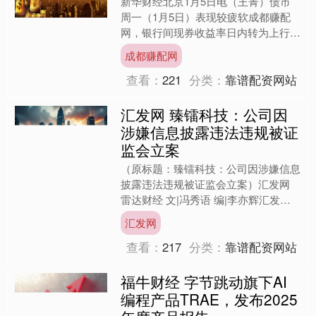
新华财经北京1月5日电（王菁）债市
周一（1月5日）表现较疲软成都赚配
网，银行间现券收益率日内转为上行，
超长端收益率一度上行超3BPs，国债
成都赚配网
期货主力多数收跌；资金....
查看：
221
分类：
靠谱配资网站
汇发网 臻镭科技：公司因
涉嫌信息披露违法违规被证
监会立案
（原标题：臻镭科技：公司因涉嫌信息
披露违法违规被证监会立案）汇发网
雷达财经 文|冯秀语 编|李亦辉汇发网
12月26日，臻镭科技（证券代码：
汇发网
688270）公告....
查看：
217
分类：
靠谱配资网站
福牛财经 字节跳动旗下AI
编程产品TRAE，发布2025