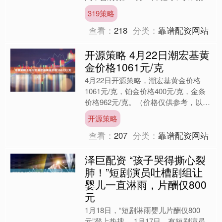
董事长雷军在发布会上动情地宣布，小
319策略
米正式进军智能电动汽....
查看：
218
分类：
靠谱配资网站
开源策略 4月22日潮宏基黄
金价格1061元/克
4月22日开源策略，潮宏基黄金价格
1061元/克，铂金价格400元/克，金条
价格962元/克。（价格仅供参考，以门
店实际为准）同日上海黄金交易所现货
开源策略
黄金AU99....
查看：
207
分类：
靠谱配资网站
泽巨配资 “孩子哭得撕心裂
肺！”短剧演员吐槽剧组让
婴儿一直淋雨，片酬仅800
元
1月18日，“短剧淋雨婴儿片酬仅800
元”登上热搜。 1月17日，有短剧演员