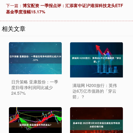
下一篇：
博宝配资 一季报点评：汇添富中证沪港深科技龙头ETF
基金季度涨幅15.17%
相关文章
日升策略 亚康股份：一季
满瑞网 H200放行：英伟
度归母净利润同比减少
达6万亿市值路的「穿云
24.57%
箭」？