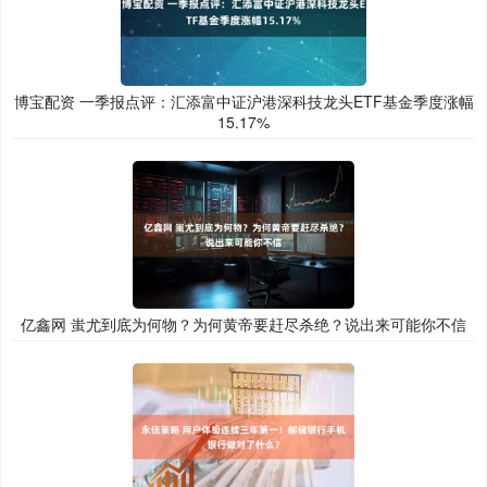
博宝配资 一季报点评：汇添富中证沪港深科技龙头ETF基金季度涨幅
15.17%
亿鑫网 蚩尤到底为何物？为何黄帝要赶尽杀绝？说出来可能你不信