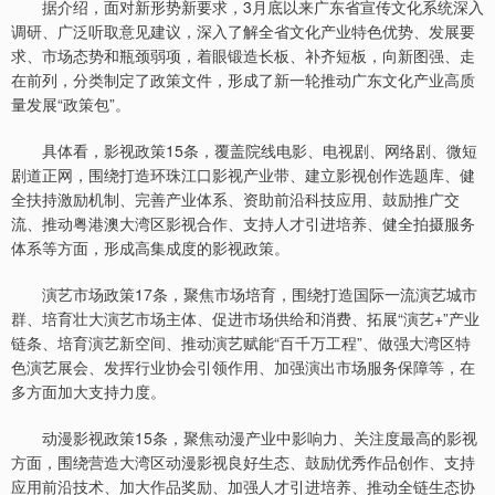
据介绍，面对新形势新要求，3月底以来广东省宣传文化系统深入
调研、广泛听取意见建议，深入了解全省文化产业特色优势、发展要
求、市场态势和瓶颈弱项，着眼锻造长板、补齐短板，向新图强、走
在前列，分类制定了政策文件，形成了新一轮推动广东文化产业高质
量发展“政策包”。
具体看，影视政策15条，覆盖院线电影、电视剧、网络剧、微短
剧道正网，围绕打造环珠江口影视产业带、建立影视创作选题库、健
全扶持激励机制、完善产业体系、资助前沿科技应用、鼓励推广交
流、推动粤港澳大湾区影视合作、支持人才引进培养、健全拍摄服务
体系等方面，形成高集成度的影视政策。
演艺市场政策17条，聚焦市场培育，围绕打造国际一流演艺城市
群、培育壮大演艺市场主体、促进市场供给和消费、拓展“演艺+”产业
链条、培育演艺新空间、推动演艺赋能“百千万工程”、做强大湾区特
色演艺展会、发挥行业协会引领作用、加强演出市场服务保障等，在
多方面加大支持力度。
动漫影视政策15条，聚焦动漫产业中影响力、关注度最高的影视
方面，围绕营造大湾区动漫影视良好生态、鼓励优秀作品创作、支持
应用前沿技术、加大作品奖励、加强人才引进培养、推动全链生态协