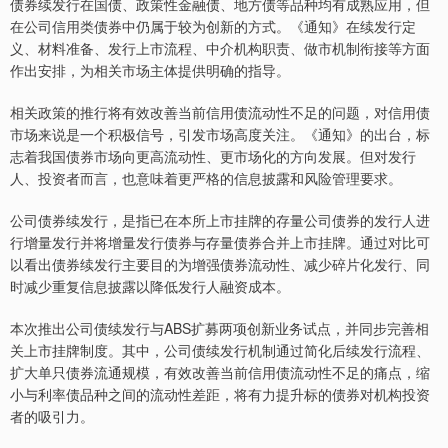
债券续发行在国债、政策性金融债、地方债等品种均有成熟应用，但
在公司信用类债券中仍属于较为创新的方式。《通知》在续发行定
义、材料准备、发行上市流程、中介机构职责、做市机制衔接等方面
作出安排，为相关市场主体提供明确的指导。
相关政策的推行将有效改善当前信用债流动性不足的问题，对信用债
市场来说是一个积极信号，引发市场高度关注。《通知》的出台，标
志着我国债券市场向更高流动性、更市场化的方向发展。但对发行
人、投资者而言，也意味着更严格的信息披露和风险管理要求。
公司债券续发行，是指已在本所上市挂牌的存量公司债券的发行人进
行增量发行并将增量发行债券与存量债券合并上市挂牌。通过对比可
以看出债券续发行主要目的为增强债券流动性、减少碎片化发行、同
时减少重复信息披露以降低发行人融资成本。
本次推出公司债续发行与ABS扩募两项创新业务试点，并同步完善相
关上市挂牌制度。其中，公司债续发行机制通过简化后续发行流程、
扩大单只债券流通规模，有效改善当前信用债流动性不足的痛点，缩
小与利率债品种之间的流动性差距，将有力提升标的债券对机构投资
者的吸引力。