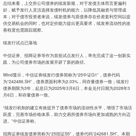
总结来看，上交所公司债券的续发新规，对于发债主体而言更偏利
好，赋予发行人灵活选择发债时机的能力，以降低其融资与管理成
本；对于债市投资者来说，续发债券与原债券存在价差套利空间以提
供交易机会的同时，也对定价能力提出更高要求，续发券流动性的改
善程度也需跟踪观察。
续发行试点已落地
中信证券、招商证券等作为首批试点发行人，率先完成了这一创新实
践，为公司债券市场的发展开辟了新的路径。
Wind显示，中信证券续发行债券简称为“25中证G1”，债券代码
为“242486.SH”，债券票面利率为2.03%，同存量债券一致；续发行
债券期限为3年，起息日为2025年3月6日，本金兑付日期为2028年3
月6日，和存量债券一致。
“续发行机制的建立有效提升了债券市场的流动性水平，增强了市场活
跃度，完善市场价格体系，助力交易所债券市场向更加成熟的方向迈
进。”中信证券称。
招商证券续发债券简称为“25招证S5”，债券代码“242681.SH”。本期