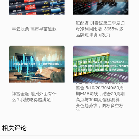
汇配资 贝泰妮第三季度归
丰云股票 高市早苗道歉
母净利同比增13655% 多
品牌矩阵协同发力
天源国际 波段指标公式，
整合 5/10/20/30/40/80周
祥富金融 池州外面有什
期EMA均线，结合20周期
么？我被吃得超满足！
高点与30周期偏移测算，
变色趋势线，图标多空标
注
相关评论