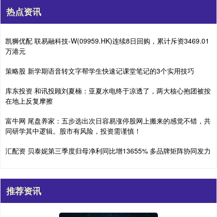
热点资讯
凯狮优配 联易融科技-W(09959.HK)连续8日回购，累计斥资3469.01
万港元
策略股 新学期语音转文字帮学生快速记课堂笔记的3个实用技巧
库东投资 和讯投顾刘夏楠：亚夏水电终于凉透了，两大核心抱团被按
在地上反复摩擦
富牛网 尾盘养家：五步选出次日容易涨停股网上搬来的感觉不错，共
同研学其中逻辑。股市有风险，投资需谨慎！
汇配资 贝泰妮第三季度归母净利同比增13655% 多品牌矩阵协同发力
推荐资讯