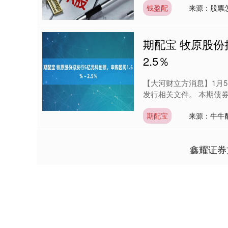
钱盈配
来源：股票
期配宝 牧原股份
2.5％
【大河财立方消息】1月
发行相关文件。 本期债券发
期配宝
来源：牛牛
鑫耀证券
深证成指
14311.01
9.68
1.02%
200.89
1