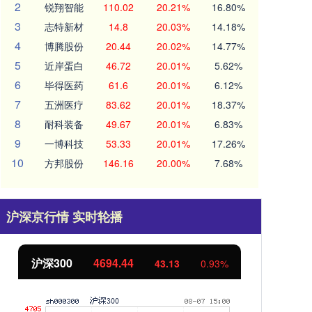
2
锐翔智能
110.02
20.21%
16.80%
3
志特新材
14.8
20.03%
14.18%
4
博腾股份
20.44
20.02%
14.77%
5
近岸蛋白
46.72
20.01%
5.62%
6
毕得医药
61.6
20.01%
6.12%
7
五洲医疗
83.62
20.01%
18.37%
8
耐科装备
49.67
20.01%
6.83%
9
一博科技
53.33
20.01%
17.26%
10
方邦股份
146.16
20.00%
7.68%
沪深京行情 实时轮播
北证50
1134.24
创
11.37
1.01%