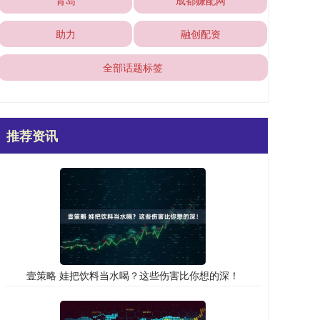
青岛
成都赚配网
助力
融创配资
全部话题标签
推荐资讯
壹策略 娃把饮料当水喝？这些伤害比你想的深！