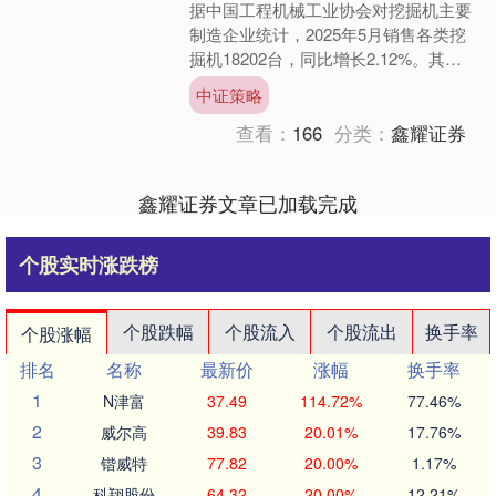
据中国工程机械工业协会对挖掘机主要
制造企业统计，2025年5月销售各类挖
掘机18202台，同比增长2.12%。其中
国内销量8392台，同比下降1.48%；出
中证策略
口量....
查看：
166
分类：
鑫耀证券
鑫耀证券文章已加载完成
个股实时涨跌榜
个股跌幅
个股流入
个股流出
换手率
个股涨幅
排名
名称
最新价
涨幅
换手率
1
N津富
37.49
114.72%
77.46%
2
威尔高
39.83
20.01%
17.76%
3
锴威特
77.82
20.00%
1.17%
4
科翔股份
64.32
20.00%
12.21%