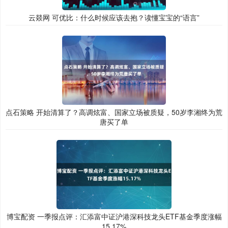
云燚网 可优比：什么时候应该去抱？读懂宝宝的“语言”
点石策略 开始清算了？高调炫富、国家立场被质疑，50岁李湘终为荒
唐买了单
博宝配资 一季报点评：汇添富中证沪港深科技龙头ETF基金季度涨幅
15.17%